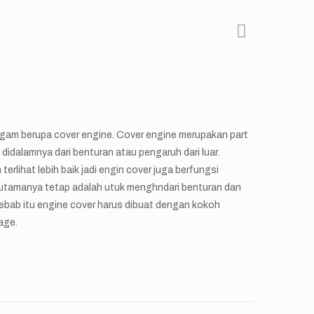
ogam berupa cover engine. Cover engine merupakan part
didalamnya dari benturan atau pengaruh dari luar.
erlihat lebih baik jadi engin cover juga berfungsi
 utamanya tetap adalah utuk menghndari benturan dan
sebab itu engine cover harus dibuat dengan kokoh
kage.