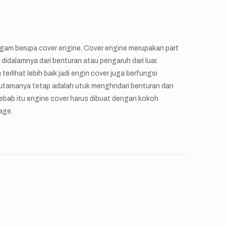
ogam berupa cover engine. Cover engine merupakan part
didalamnya dari benturan atau pengaruh dari luar.
erlihat lebih baik jadi engin cover juga berfungsi
 utamanya tetap adalah utuk menghndari benturan dan
sebab itu engine cover harus dibuat dengan kokoh
kage.